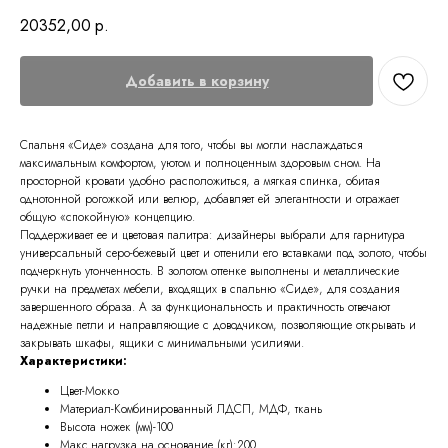
20352,00
р.
Добавить в корзину
Спальня «Сиде» создана для того, чтобы вы могли наслаждаться
максимальным комфортом, уютом и полноценным здоровым сном. На
просторной кровати удобно расположиться, а мягкая спинка, обитая
однотонной рогожкой или велюр, добавляет ей элегантности и отражает
общую «спокойную» концепцию.
Поддерживает ее и цветовая палитра: дизайнеры выбрали для гарнитура
универсальный серо-бежевый цвет и оттенили его вставками под золото, чтобы
подчеркнуть утонченность. В золотом оттенке выполнены и металлические
ручки на предметах мебели, входящих в спальню «Сиде», для создания
завершенного образа. А за функциональность и практичность отвечают
надежные петли и направляющие с доводчиком, позволяющие открывать и
закрывать шкафы, ящики с минимальными усилиями.
Характеристики:
Цвет-Мокко
Материал-Комбинированный ЛДСП, МДФ, ткань
Высота ножек (мм)-100
Макс.нагрузка на основание (кг):200