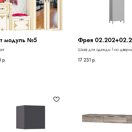
т модуль №5
Фрея 02.202+02.
ая
Шкаф для одежды 1-но дверны
дверью
0
р.
17 231
р.