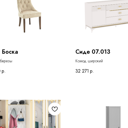
 Боска
Сиде 07.013
 березы
Комод широкий
0
р.
32 271
р.