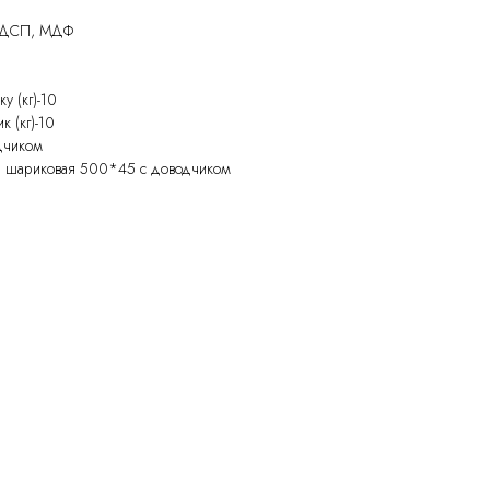
 ЛДСП, МДФ
у (кг)-10
 (кг)-10
дчиком
 шариковая 500*45 с доводчиком