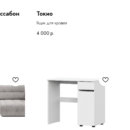
иссабон
Токио
Ящик для кровати
4 000
р.