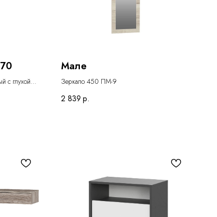
270
Мале
й с глухой
Зеркало 450 ПМ-9
2 839
р.