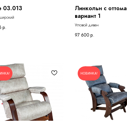
 03.013
Линкольн с оттом
вариант 1
широкий
Угловой диван
6
р.
97 600
р.
ИНКА!
НОВИНКА!