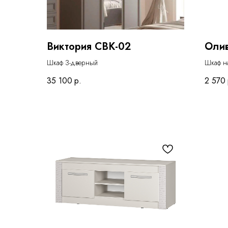
Виктория СВК-02
Оли
Шкаф 3-дверный
Шкаф н
35 100
р.
2 570