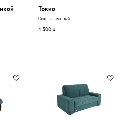
анкой
Токио
Стол письменный
4 500
р.