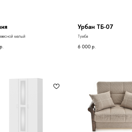
вия
Урбан ТБ-07
авесной малый
Тумба
р.
6 000
р.