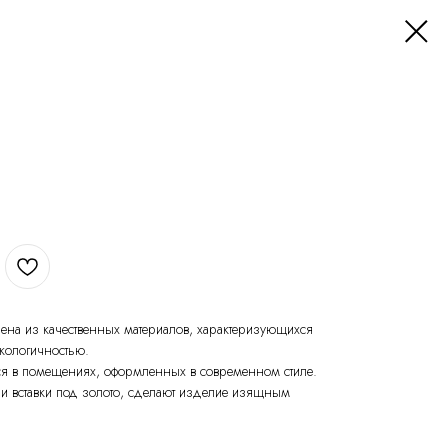
на из качественных материалов, характеризующихся
кологичностью.
ся в помещениях, оформленных в современном стиле.
 и вставки под золото, сделают изделие изящным