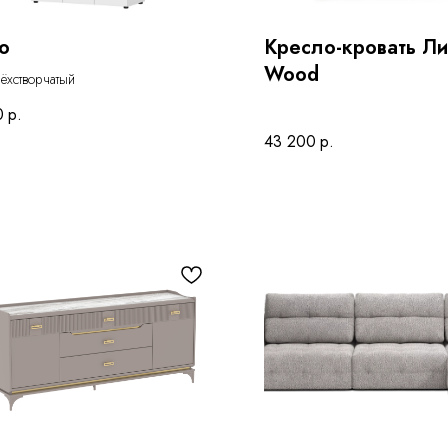
о
Кресло-кровать Л
Wood
ёхстворчатый
0
р.
43 200
р.