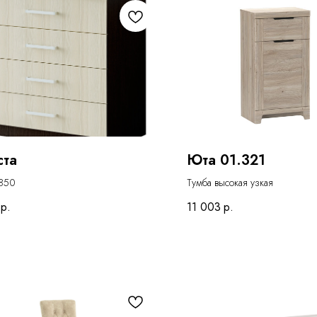
ста
Юта 01.321
850
Тумба высокая узкая
р.
11 003
р.