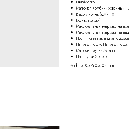
Цвет-Мокко
Материал-Комбинированный
Высота ножек (мм)-110
Кол-во полок-1
Максимальная нагрузка на полк
Максимальная нагрузка на ящик
Петля-Петля накладная с дово
Направляющие-Направляющая
Материал ручки-Металл
Цвет ручки-Золото
whd: 1300x790x603 mm