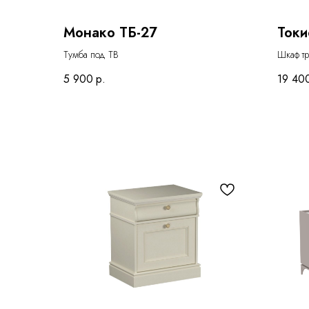
Монако ТБ-27
Токи
Тумба под ТВ
Шкаф тр
5 900
р.
19 40