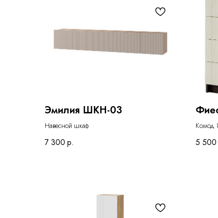
Эмилия ШКН-03
Фие
Навесной шкаф
Комод 
7 300
р.
5 500