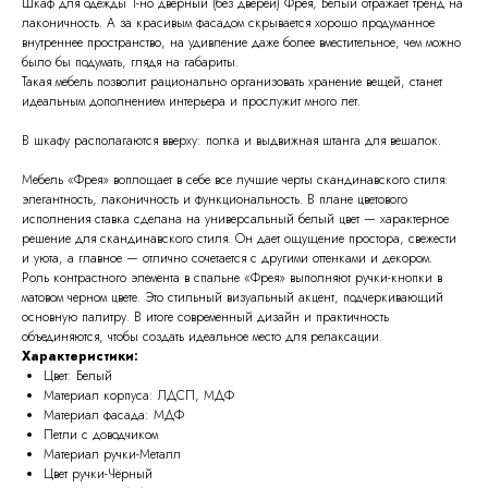
Шкаф для одежды 1-но дверный (без дверей) Фрея, Белый отражает тренд на
лаконичность. А за красивым фасадом скрывается хорошо продуманное
внутреннее пространство, на удивление даже более вместительное, чем можно
было бы подумать, глядя на габариты.
Такая мебель позволит рационально организовать хранение вещей, станет
идеальным дополнением интерьера и прослужит много лет.
В шкафу располагаются вверху: полка и выдвижная штанга для вешалок.
Мебель «Фрея» воплощает в себе все лучшие черты скандинавского стиля:
элегантность, лаконичность и функциональность. В плане цветового
исполнения ставка сделана на универсальный белый цвет — характерное
решение для скандинавского стиля. Он дает ощущение простора, свежести
и уюта, а главное — отлично сочетается с другими оттенками и декором.
Роль контрастного элемента в спальне «Фрея» выполняют ручки-кнопки в
матовом черном цвете. Это стильный визуальный акцент, подчеркивающий
основную палитру. В итоге современный дизайн и практичность
объединяются, чтобы создать идеальное место для релаксации.
Характеристики:
Цвет: Белый
Материал корпуса: ЛДСП, МДФ
Материал фасада: МДФ
Петли с доводчиком
Материал ручки-Металл
Цвет ручки-Чёрный