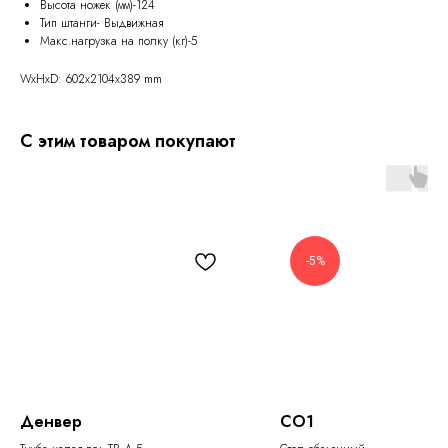
Высота ножек (мм)-124
Тип штанги- Выдвижная
Макс.нагрузка на полку (кг)-5
WxHxD: 602x2104x389 mm
С этим товаром покупают
-5%
Денвер
СО1