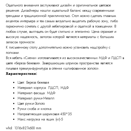
Отдельного внимания заслуживают дизайн и оригинальное цветовое
решение. Дизайнеры нашли идеальный баланс между современными
трендами и традиционной практичностью. Стол можно сделать главным
акцентом интерьера и тем самым визуально выделить рабочую зону, либо
гармонично сочетать с другой мебелировкой и отделкой в помещении. В
любом случае, выглядеть он будет стильно и элегантно. Цена отражает и
высокую надежность, залогом которой являются материалы с большим
запасом прочности.
К письменному столу дополнительно можно установить надстройку с
полками.
Вся мебель «Сиена» изготавливается из высококачественных МДФ и ЛДСП в
цвете «береза бежевая». Завершающим штрихом пространства является
лицевая премиум-фурнитура в оттенке «шлифованное золото».
Характеристики:
Цвет: Береза бежевая
Материал корпуса: ЛДСП, МДФ
Материал фасада: МДФ
Материал ручки-Металл
Цвет ручки-Золото
Ручки скоба и кнопка
Направляющая шариковая 450*35
Макс.нагрузка на ящик (кг)-5
whd: 1316x827x600 mm