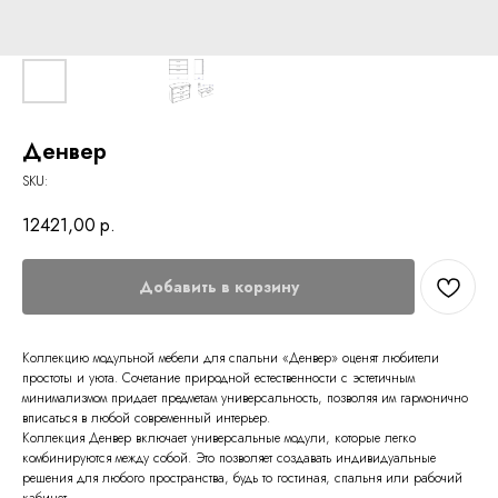
Денвер
SKU:
12421,00
р.
Добавить в корзину
Коллекцию модульной мебели для спальни «Денвер» оценят любители
простоты и уюта. Сочетание природной естественности с эстетичным
минимализмом придает предметам универсальность, позволяя им гармонично
вписаться в любой современный интерьер.
Коллекция Денвер включает универсальные модули, которые легко
комбинируются между собой. Это позволяет создавать индивидуальные
решения для любого пространства, будь то гостиная, спальня или рабочий
кабинет.