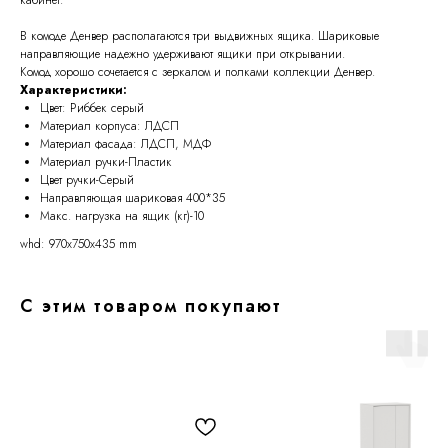
В комоде Денвер располагаются три выдвижных ящика. Шариковые
направляющие надежно удерживают ящики при открывании.
Комод хорошо сочетается с зеркалом и полками коллекции Денвер.
Характеристики:
Цвет: Риббек серый
Материал корпуса: ЛДСП
Материал фасада: ЛДСП, МДФ
Материал ручки-Пластик
Цвет ручки-Серый
Направляющая шариковая 400*35
Макс. нагрузка на ящик (кг)-10
whd: 970x750x435 mm
С этим товаром покупают